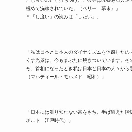
たし度いのだと打ち明けた。彼等は教養ある人達
極めて洗練されていた。（ペリー 幕末）」
＊「し度い」の読みは「したい」。
「私は日本と日本人のダイナミズムを体感したの
くす光景は、今もまぶたに焼きついています。そ
そ、首相になったとき私は日本と日本の人々から
（マハティール・モハメド 昭和）」
「日本には測り知れない富をもち、半ば飢えた階
ボルト 江戸時代）」