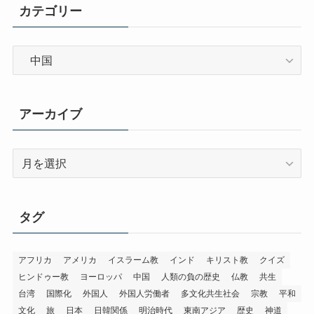
カテゴリー
カ
テ
ゴ
リ
アーカイブ
ー
ア
ー
カ
イ
タグ
ブ
アフリカ
アメリカ
イスラーム教
インド
キリスト教
クイズ
ヒンドゥー教
ヨーロッパ
中国
人類の負の歴史
仏教
共生
台湾
国際化
外国人
外国人労働者
多文化共生社会
宗教
平和
文化
旅
日本
日韓関係
明治時代
東南アジア
歴史
神道