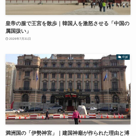
皇帝の服で王宮を散歩｜韓国人を激怒させる「中国の
属国扱い」
2026年7月31日
中国
満洲国の「伊勢神宮」｜建国神廟が作られた理由と溥