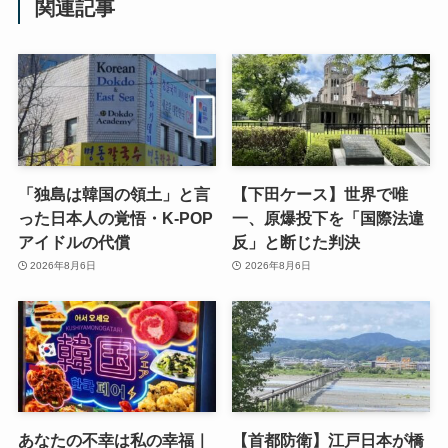
関連記事
「独島は韓国の領土」と言
【下田ケース】世界で唯
った日本人の覚悟・K-POP
一、原爆投下を「国際法違
アイドルの代償
反」と断じた判決
2026年8月6日
2026年8月6日
あなたの不幸は私の幸福｜
【首都防衛】江戸日本が橋