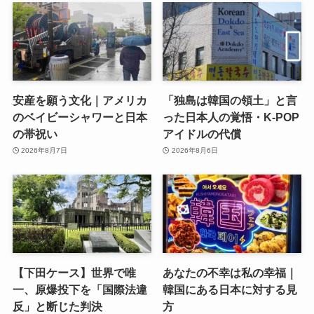
安産を願う文化｜アメリカ
「独島は韓国の領土」と言
のベイビーシャワーと日本
った日本人の覚悟・K-POP
の帯祝い
アイドルの代償
2026年8月7日
2026年8月6日
【下田ケース】世界で唯
あなたの不幸は私の幸福｜
一、原爆投下を「国際法違
韓国にある日本に対する見
反」と断じた判決
方