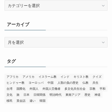
カ
テ
ゴ
リ
アーカイブ
ー
ア
ー
カ
イ
タグ
ブ
アフリカ
アメリカ
イスラーム教
インド
キリスト教
クイズ
ヒンドゥー教
ヨーロッパ
中国
人類の負の歴史
仏教
共生
台湾
国際化
外国人
外国人労働者
多文化共生社会
宗教
平和
文化
旅
日本
日韓関係
明治時代
東南アジア
歴史
神道
移民
英会話
違い
韓国