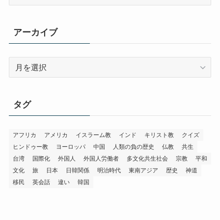
テ
ゴ
リ
アーカイブ
ー
ア
ー
カ
イ
タグ
ブ
アフリカ
アメリカ
イスラーム教
インド
キリスト教
クイズ
ヒンドゥー教
ヨーロッパ
中国
人類の負の歴史
仏教
共生
台湾
国際化
外国人
外国人労働者
多文化共生社会
宗教
平和
文化
旅
日本
日韓関係
明治時代
東南アジア
歴史
神道
移民
英会話
違い
韓国