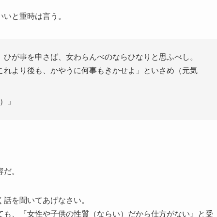
いいと重時は言う。
。ひが事を申さば、女わらんべのならひなりと思ふべし。
これより後も、かやうに何事もきかせよ」といさめ（元気
）」
容だ。
く話を聞いてあげなさい。
ても、『女性や子供の性質（ならい）だから仕方がない』と受