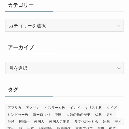
カテゴリー
カ
テ
ゴ
リ
アーカイブ
ー
ア
ー
カ
イ
タグ
ブ
アフリカ
アメリカ
イスラーム教
インド
キリスト教
クイズ
ヒンドゥー教
ヨーロッパ
中国
人類の負の歴史
仏教
共生
台湾
国際化
外国人
外国人労働者
多文化共生社会
宗教
平和
文化
旅
日本
日韓関係
明治時代
東南アジア
歴史
神道