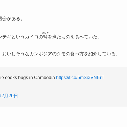
機会がある。
さなぎ
ンテギというカイコの
蛹
を煮たものを食べていた。
、おいしそうなカンボジアのクモの食べ方を紹介している。
olie cooks bugs in Cambodia
https://t.co/5mSi3VNErT
年2月20日