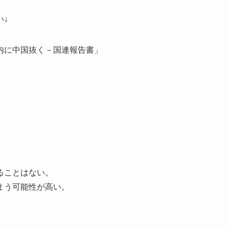
い↓
内に中国抜く－国連報告書」
ることはない。
まう可能性が高い。