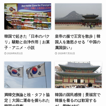
韓国で起きた「日本のパク
皇帝の服で王宮を散歩｜韓
リ」騒動と自浄作用｜お菓
国人を激怒させる「中国の
子・アニメ・小説
属国扱い」
2026年8月1日
2026年7月31日
満韓交換論と桂・タフト協
韓国の国民感情｜景福宮で
定｜大国に運命を握られた
韓服を着るのは歓迎する
韓国の悲劇
が、着物はNG