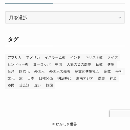
ー
ア
ー
カ
イ
タグ
ブ
アフリカ
アメリカ
イスラーム教
インド
キリスト教
クイズ
ヒンドゥー教
ヨーロッパ
中国
人類の負の歴史
仏教
共生
台湾
国際化
外国人
外国人労働者
多文化共生社会
宗教
平和
文化
旅
日本
日韓関係
明治時代
東南アジア
歴史
神道
移民
英会話
違い
韓国
©
ゆかしき世界.