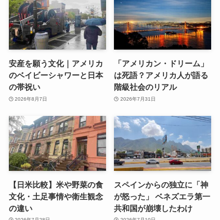
安産を願う文化｜アメリカ
「アメリカン・ドリーム」
のベイビーシャワーと日本
は死語？アメリカ人が語る
の帯祝い
階級社会のリアル
2026年8月7日
2026年7月31日
【日米比較】米や野菜の食
スペインからの独立に「神
文化・土足事情や衛生観念
が怒った」 ベネズエラ第一
の違い
共和国が崩壊したわけ
2026年7月28日
2026年7月10日