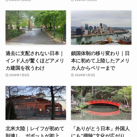
過去に支配されない日本｜
鎖国体制の移り変わり｜日
インド人が驚くほどアメリ
本に初めて上陸したアメリ
カ建国を祝うわけ
カ人からペリーまで
2026年7月6日
2026年7月3日
北米大陸｜レイフが初めて
「ありがとう日本」外国人
到達し、ガボットが初上
にも“掃除”文化が広がり、