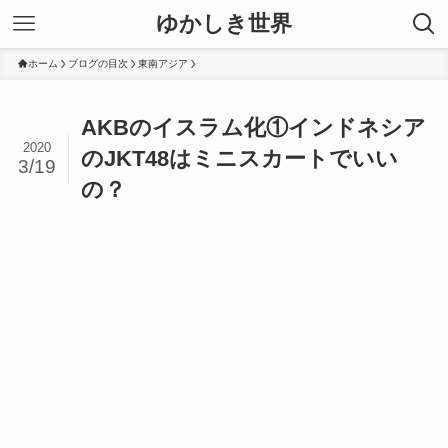
ゆかしき世界
ホーム
ブログの目次
東南アジア
AKBのイスラム化①インドネシア
2020
のJKT48はミニスカートでいい
3/19
の？