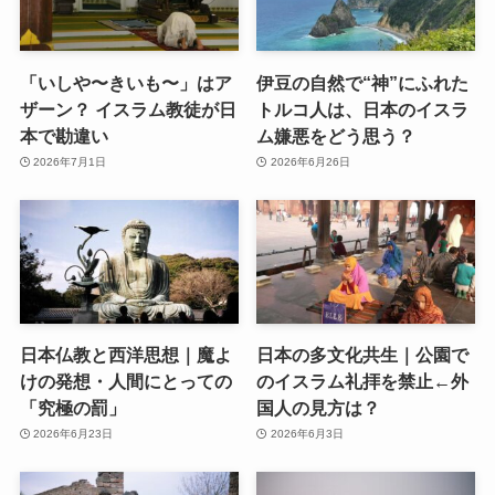
「いしや〜きいも〜」はア
伊豆の自然で“神”にふれた
ザーン？ イスラム教徒が日
トルコ人は、日本のイスラ
本で勘違い
ム嫌悪をどう思う？
2026年7月1日
2026年6月26日
日本仏教と西洋思想｜魔よ
日本の多文化共生｜公園で
けの発想・人間にとっての
のイスラム礼拝を禁止←外
「究極の罰」
国人の見方は？
2026年6月23日
2026年6月3日