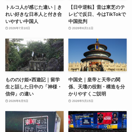
トルコ人が感じた違い｜き
【日中逆転】昔は東芝のテ
れい好きな日本人と付き合
レビで反日、今はTikTokで
いやすい中国人
中国批判
2026年7月10日
2026年6月11日
もののけ姫×西遊記｜留学
中国史｜皇帝と天帝の関
生と話した日中の「神様・
係、天壇の役割・構造を分
信仰」の違い
かりやすくご説明
2026年6月5日
2026年5月15日