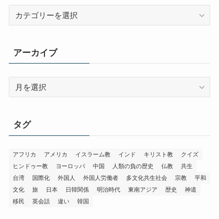
カ
テ
ゴ
リ
アーカイブ
ー
ア
ー
カ
イ
タグ
ブ
アフリカ
アメリカ
イスラーム教
インド
キリスト教
クイズ
ヒンドゥー教
ヨーロッパ
中国
人類の負の歴史
仏教
共生
台湾
国際化
外国人
外国人労働者
多文化共生社会
宗教
平和
文化
旅
日本
日韓関係
明治時代
東南アジア
歴史
神道
移民
英会話
違い
韓国