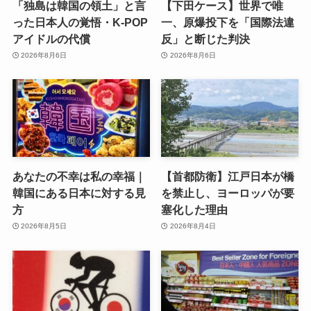
「独島は韓国の領土」と言
【下田ケース】世界で唯
った日本人の覚悟・K-POP
一、原爆投下を「国際法違
アイドルの代償
反」と断じた判決
2026年8月6日
2026年8月6日
あなたの不幸は私の幸福｜
【首都防衛】江戸日本が橋
韓国にある日本に対する見
を禁止し、ヨーロッパが要
方
塞化した理由
2026年8月5日
2026年8月4日