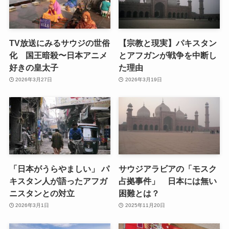
TV放送にみるサウジの世俗
【宗教と現実】パキスタン
化 国王暗殺〜日本アニメ
とアフガンが戦争を中断し
好きの皇太子
た理由
2026年3月27日
2026年3月19日
「日本がうらやましい」 パ
サウジアラビアの「モスク
キスタン人が語ったアフガ
占拠事件」 日本には無い
ニスタンとの対立
困難とは？
2026年3月1日
2025年11月20日