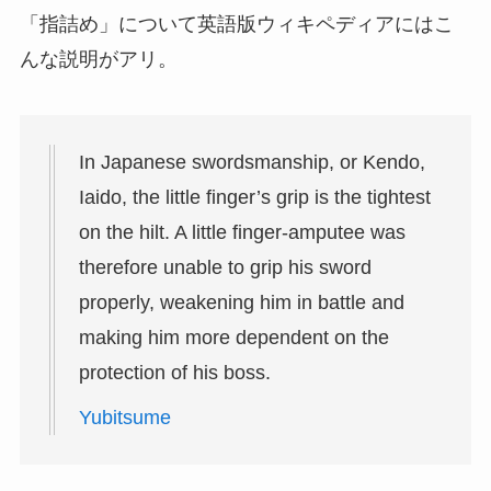
「指詰め」について英語版ウィキペディアにはこ
んな説明がアリ。
In Japanese swordsmanship, or Kendo,
Iaido, the little finger’s grip is the tightest
on the hilt. A little finger-amputee was
therefore unable to grip his sword
properly, weakening him in battle and
making him more dependent on the
protection of his boss.
Yubitsume