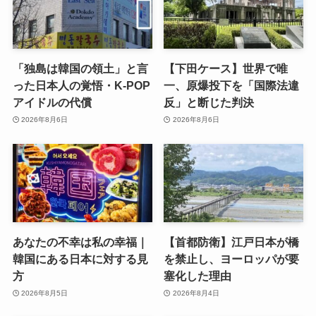
「独島は韓国の領土」と言
【下田ケース】世界で唯
った日本人の覚悟・K-POP
一、原爆投下を「国際法違
アイドルの代償
反」と断じた判決
2026年8月6日
2026年8月6日
あなたの不幸は私の幸福｜
【首都防衛】江戸日本が橋
韓国にある日本に対する見
を禁止し、ヨーロッパが要
方
塞化した理由
2026年8月5日
2026年8月4日