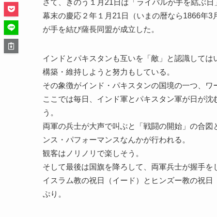
さて、きのう１月21日は「ライバルが手を結ぶ日
幕末の慶応２年１月21日（いまの暦なら1866年
が手を結び薩長同盟が成立した。
インドとパキスタンも互いを「敵」と認識しては
構築・維持しようと努力もしている。
その象徴がインド・パキスタンの国境の一つ、ワ
ここでは毎日、インド軍とパキスタン軍が日が沈
う。
両軍の兵士が大声で叫ぶと「戦闘の開始」の合図
ンス・パフォーマンスなんかが行われる。
観客はノリノリで楽しそう。
そして最後は国旗を降ろして、両軍兵士が握手を
イスラム教の祝日（イード）とヒンズー教の祝日
ぷり。