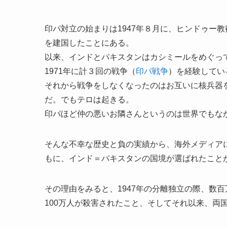
印パ対立の始まりは1947年８月に、ヒンドゥー
を建国したことにある。
以来、インドとパキスタンはカシミールをめぐって1
1971年に計３回の戦争（
印パ戦争
）を経験してい
それから戦争をしなくなったのはお互いに核兵器
だ。でもテロは起きる。
印パほど仲の悪いお隣さんというのは世界でもな
そんな不幸な歴史と負の実績から、海外メディア
もに、インド＝パキスタンの国境が選ばれたこと
その理由をみると、1947年の分離独立の際、数
100万人が殺害されたこと、そしてそれ以来、両