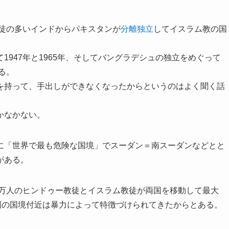
教徒の多いインドからパキスタンが
分離独立
してイスラム教の国
947年と1965年、そしてバングラデシュの独立をめぐって
る。
を持って、手出しができなくなったからというのはよく聞く話
かなかない。
に「世界で最も危険な国境」でスーダン＝南スーダンなどとと
がある。
百万人のヒンドゥー教徒とイスラム教徒が両国を移動して最大
国の国境付近は暴力によって特徴づけられてきたからとある。