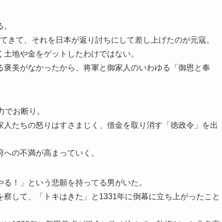
る。
攻めてきて、それを日本が返り討ちにして差し上げたのが元寇。
く土地や金をゲットしたわけではない。
る褒美がなかったから、将軍と御家人のいわゆる「御恩と奉
力でお断り。
家人たちの怒りはすさまじく、借金を取り消す「徳政令」を出
府への不満が高まっていく。
やる！」という悲願を持ってる男がいた。
察して、「トキはきた」と1331年に倒幕に立ち上がったこと