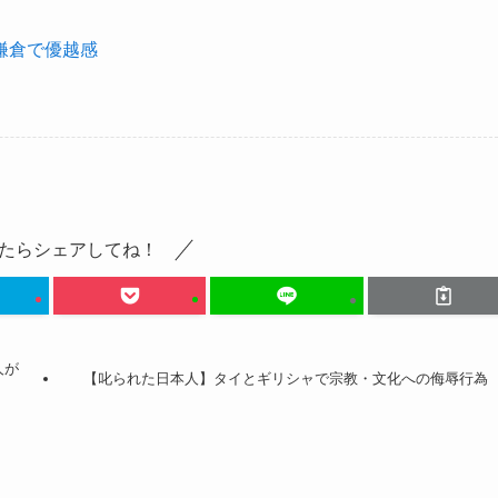
鎌倉で優越感
たらシェアしてね！
人が
【叱られた日本人】タイとギリシャで宗教・文化への侮辱行為