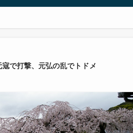
元寇で打撃、元弘の乱でトドメ