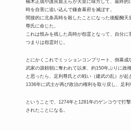
楠木正成や護良親王らが天皇に味方して、最終的に
時を自害に追い込んで鎌倉幕府を滅ぼす。
間接的に北条高時を殺したことになった後醍醐天
尊氏に命じた。
これは恨みを残した高時が怨霊となって、自分に
つまりは怨霊封じ。
とにかくこれでミッションコンプリート、倒幕成
武家の源頼朝に奪われて以来、約150年ぶりに政
と思ったら、足利尊氏との戦い（建武の乱）が起
1336年に武士が再び政治の権利を取り戻し、足
ということで、1274年と1281年のゲンコウで
されたことになる。