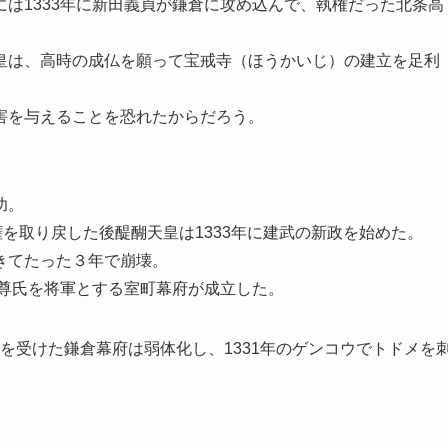
は1333年に新田義貞が鎌倉に攻め込んで、執権だった北条高
皇は、高時の成仏を願って宝戒寺（ほうかいじ）の建立を足利
害を与えることを恐れたからだろう。
功。
権を取り戻した後醍醐天皇は1333年に建武の新政を始めた。
きてたった３年で崩壊。
利尊氏を将軍とする室町幕府が成立した。
打撃を受けた鎌倉幕府は弱体化し、1331年のゲンコウでトドメを