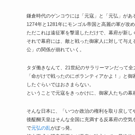
鎌倉時代のゲンコウには「元寇」と「元弘」があ
1274年と1281年にモンゴル帝国と高麗の軍が
ただこれは遠征軍を撃退しただけで、幕府が新し
それで幕府には、敵と戦った御家人に対して与え
公」の関係が崩れていく。
タダ働きなんて、21世紀のサラリーマンだって全
「命がけで戦ったのにボランティアかよ！」と御
したぐらいではおさまらない。
ということで元寇をきっかけに、御家人たちの幕
そんな日本に、「いつか政治の権利を取り戻して
後醍醐天皇はそんな全国に充満する反幕府の空気を
で
元弘の乱
がぼっ発。