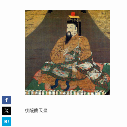
後醍醐天皇