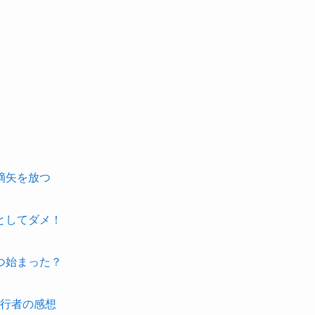
鏑矢を放つ
としてダメ！
つ始まった？
旅行者の感想