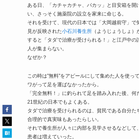
ある日、「カチャカチャ、パカッ」と目安箱を開
い、さっそく施薬院の設立を家来に命じる。
それを受けて、現代の日本では「大岡越前守」で
見が反映された
小石川養生所
（ようじょうしょ）
すると「タダで治療が受けられる！」と江戸中の
人が集まらない。
なぜか？
この時は”無料”をアピールにして集めた人を使っ
ワがって足を運ばなかったから。
「完全無料！」に釣られて足を踏み入れた後、何
21世紀の日本でもよくある。
タダで治療を受けられるのは、貧民である自分たち
合理的で真実味もあったらしい。
それで養生所が人々に内部を見学させるなどして
患者は増えていった。