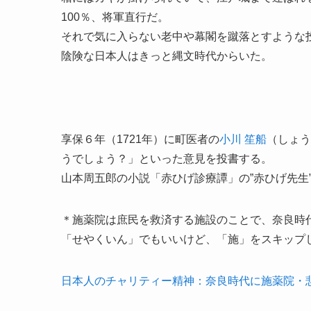
100％、将軍直行だ。
それで気に入らない老中や幕閣を蹴落とすような
陰険な日本人はきっと縄文時代からいた。
享保６年（1721年）に町医者の
小川 笙船
（しょう
うでしょう？」といった意見を投書する。
山本周五郎の小説「赤ひげ診療譚」の”赤ひげ先生
＊施薬院は庶民を救済する施設のことで、奈良時
「せやくいん」でもいいけど、「施」をスキップ
日本人のチャリティー精神：奈良時代に施薬院・