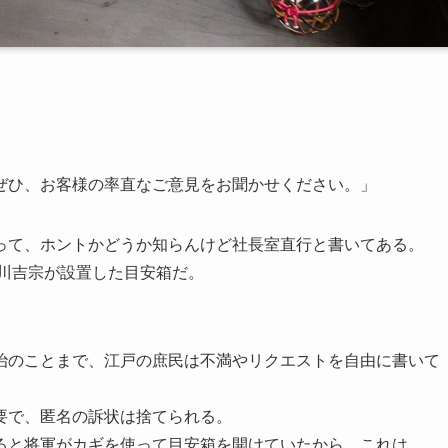
ぜひ、お客様の率直なご意見をお聞かせください。」
って、ホントかどうか知らんけど社長室直行と書いてある。
徳川吉宗が設置した目安箱だ。
治のことまで、江戸の庶民は不満やリクエストを自由に書いて
要で、匿名の訴状は捨てられる。
ると将軍がカギを使って目安箱を開けていたから、これは