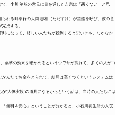
けて、小川 笙船の意見に目を通した吉宗は「悪くない」と思
知られる町奉行の大岡 忠相（ただすけ）が笙船を呼び、彼の意
が完成する。
評判になって、貧しい人たちが殺到すると思いきや、なかなか
て、薬草の効果を確かめるというウワサが流れて、多くの人が
だかんだでお金をとられて、結局は高くつくというシステムは
が”人体実験”の道具になるからという話は、当時の人たちに
、「無料＆安心」ということが分かると、小石川養生所の入院