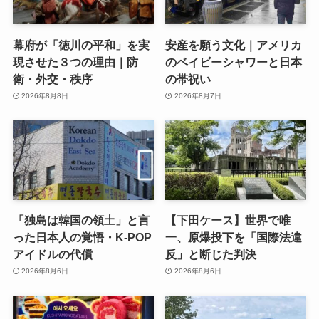
幕府が「徳川の平和」を実
安産を願う文化｜アメリカ
現させた３つの理由｜防
のベイビーシャワーと日本
衛・外交・秩序
の帯祝い
2026年8月8日
2026年8月7日
「独島は韓国の領土」と言
【下田ケース】世界で唯
った日本人の覚悟・K-POP
一、原爆投下を「国際法違
アイドルの代償
反」と断じた判決
2026年8月6日
2026年8月6日