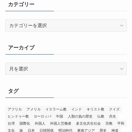
カテゴリー
カ
テ
ゴ
リ
アーカイブ
ー
ア
ー
カ
イ
タグ
ブ
アフリカ
アメリカ
イスラーム教
インド
キリスト教
クイズ
ヒンドゥー教
ヨーロッパ
中国
人類の負の歴史
仏教
共生
台湾
国際化
外国人
外国人労働者
多文化共生社会
宗教
平和
文化
旅
日本
日韓関係
明治時代
東南アジア
歴史
神道