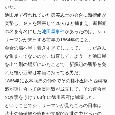
いた。
池田屋で行われていた攘夷志士の会合に新撰組が
突撃し、９人を殺害して20人ほど捕まえ、新撰組
の名を有名にした
池田屋事件
があったのは、シュ
リーマンが来日する前年の1864年のこと。
会合の場へ早く着きすぎてしまって、「まだみん
な集まってないのか。出直してこよう」と池田屋
を出て別の場所にいたことで、新撰組の襲撃を免
れた桂小五郎は本当に持ってる男だ。
1866年に坂本龍馬の仲介でその桂小五郎と西郷隆
盛が話し合って薩長同盟が成立して、その連合軍
の攻撃をうけて68年に徳川幕府は崩壊した。
ということでシュリーマンが見たころの日本は、
武士の価値観や態度が支配的な世の中だったの