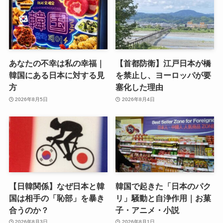
あなたの不幸は私の幸福｜
【首都防衛】江戸日本が橋
韓国にある日本に対する見
を禁止し、ヨーロッパが要
方
塞化した理由
2026年8月5日
2026年8月4日
【日韓関係】なぜ日本と韓
韓国で起きた「日本のパク
国は相手の「恥部」を暴き
リ」騒動と自浄作用｜お菓
合うのか？
子・アニメ・小説
2026年8月3日
2026年8月1日