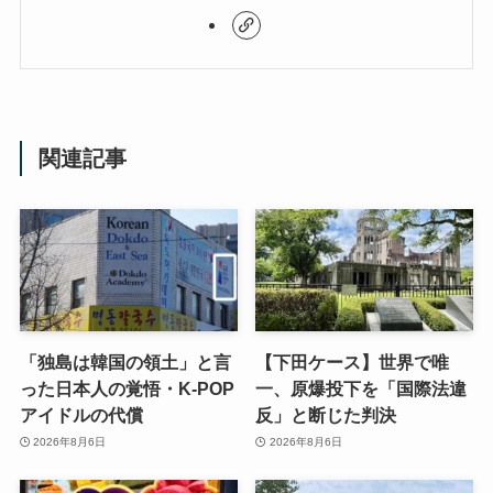
関連記事
「独島は韓国の領土」と言
【下田ケース】世界で唯
った日本人の覚悟・K-POP
一、原爆投下を「国際法違
アイドルの代償
反」と断じた判決
2026年8月6日
2026年8月6日