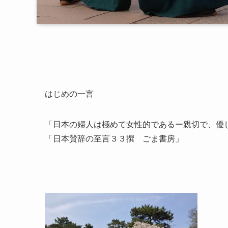
はじめの一言
「日本の婦人は極めて女性的であるー親切で、優
「日本賛辞の至言３３撰 ごま書房」