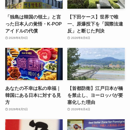
「独島は韓国の領土」と言
【下田ケース】世界で唯
った日本人の覚悟・K-POP
一、原爆投下を「国際法違
アイドルの代償
反」と断じた判決
2026年8月6日
2026年8月6日
あなたの不幸は私の幸福｜
【首都防衛】江戸日本が橋
韓国にある日本に対する見
を禁止し、ヨーロッパが要
方
塞化した理由
2026年8月5日
2026年8月4日