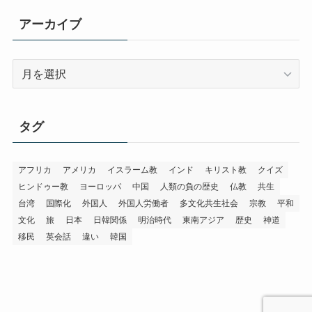
リ
アーカイブ
ー
ア
ー
カ
イ
タグ
ブ
アフリカ
アメリカ
イスラーム教
インド
キリスト教
クイズ
ヒンドゥー教
ヨーロッパ
中国
人類の負の歴史
仏教
共生
台湾
国際化
外国人
外国人労働者
多文化共生社会
宗教
平和
文化
旅
日本
日韓関係
明治時代
東南アジア
歴史
神道
移民
英会話
違い
韓国