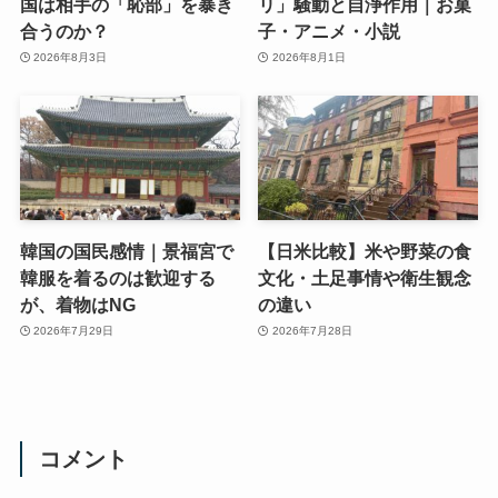
国は相手の「恥部」を暴き
リ」騒動と自浄作用｜お菓
合うのか？
子・アニメ・小説
2026年8月3日
2026年8月1日
韓国の国民感情｜景福宮で
【日米比較】米や野菜の食
韓服を着るのは歓迎する
文化・土足事情や衛生観念
が、着物はNG
の違い
2026年7月29日
2026年7月28日
コメント