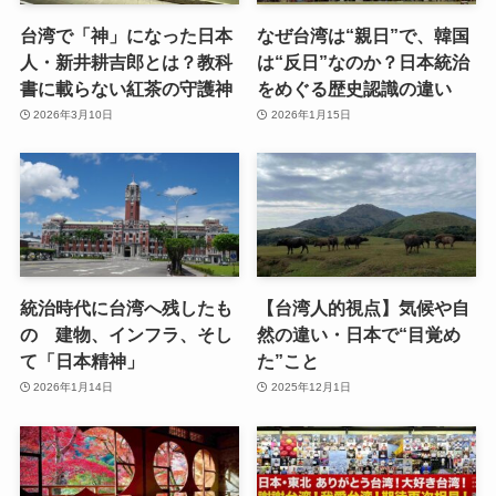
台湾で「神」になった日本
なぜ台湾は“親日”で、韓国
人・新井耕吉郎とは？教科
は“反日”なのか？日本統治
書に載らない紅茶の守護神
をめぐる歴史認識の違い
2026年3月10日
2026年1月15日
統治時代に台湾へ残したも
【台湾人的視点】気候や自
の 建物、インフラ、そし
然の違い・日本で“目覚め
て「日本精神」
た”こと
2026年1月14日
2025年12月1日