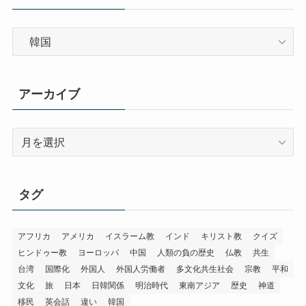
カ
テ
ゴ
リ
アーカイブ
ー
ア
ー
カ
イ
タグ
ブ
アフリカ
アメリカ
イスラーム教
インド
キリスト教
クイズ
ヒンドゥー教
ヨーロッパ
中国
人類の負の歴史
仏教
共生
台湾
国際化
外国人
外国人労働者
多文化共生社会
宗教
平和
文化
旅
日本
日韓関係
明治時代
東南アジア
歴史
神道
移民
英会話
違い
韓国