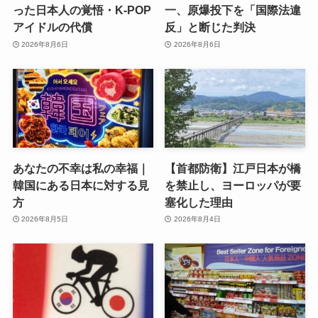
った日本人の覚悟・K-POP
一、原爆投下を「国際法違
アイドルの代償
反」と断じた判決
2026年8月6日
2026年8月6日
あなたの不幸は私の幸福｜
【首都防衛】江戸日本が橋
韓国にある日本に対する見
を禁止し、ヨーロッパが要
方
塞化した理由
2026年8月5日
2026年8月4日