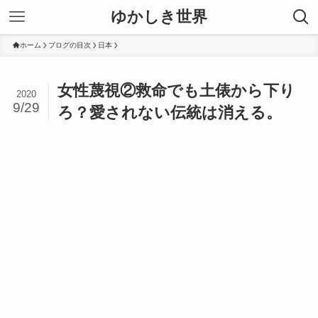
ゆかしき世界
ホーム
ブログの目次
日本
女性蔑視②救命でも土俵から下り
2020
9/29
ろ？愛されない伝統は消える。