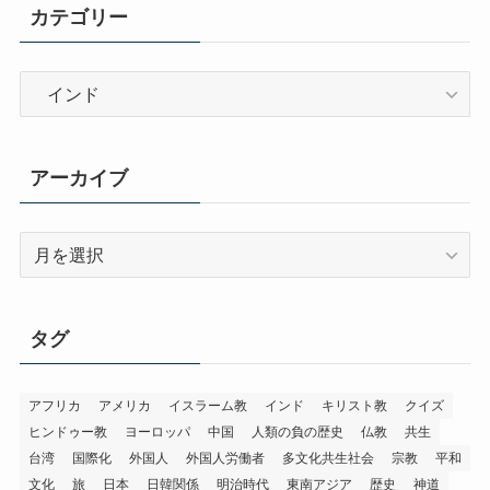
カテゴリー
カ
テ
ゴ
リ
アーカイブ
ー
ア
ー
カ
イ
タグ
ブ
アフリカ
アメリカ
イスラーム教
インド
キリスト教
クイズ
ヒンドゥー教
ヨーロッパ
中国
人類の負の歴史
仏教
共生
台湾
国際化
外国人
外国人労働者
多文化共生社会
宗教
平和
文化
旅
日本
日韓関係
明治時代
東南アジア
歴史
神道