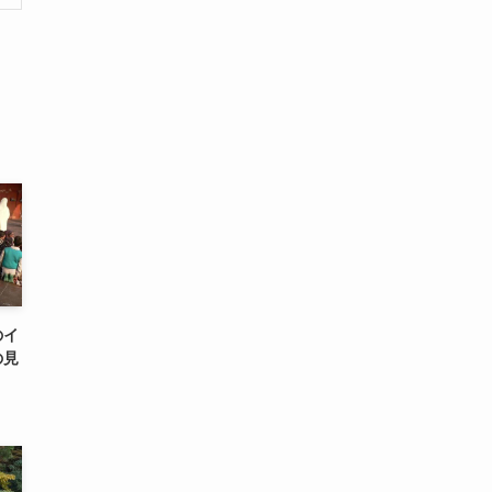
のイ
の見