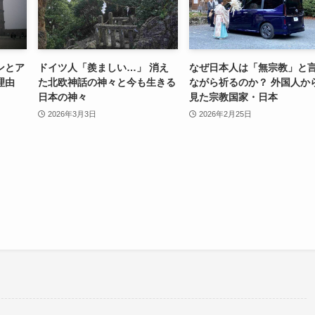
ンとア
ドイツ人「羨ましい…」 消え
なぜ日本人は「無宗教」と
理由
た北欧神話の神々と今も生きる
ながら祈るのか？ 外国人か
日本の神々
見た宗教国家・日本
2026年3月3日
2026年2月25日