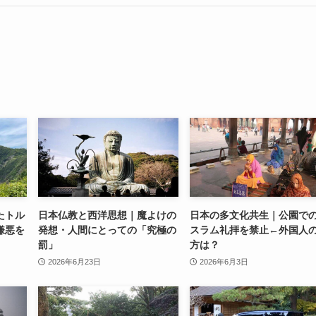
たトル
日本仏教と西洋思想｜魔よけの
日本の多文化共生｜公園で
嫌悪を
発想・人間にとっての「究極の
スラム礼拝を禁止←外国人
罰」
方は？
2026年6月23日
2026年6月3日