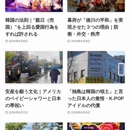
韓国の法則｜“親日（売
幕府が「徳川の平和」を実
国）”を上回る愛国行為を
現させた３つの理由｜防
すれば許される
衛・外交・秩序
2026年8月8日
2026年8月8日
安産を願う文化｜アメリカ
「独島は韓国の領土」と言
のベイビーシャワーと日本
った日本人の覚悟・K-POP
の帯祝い
アイドルの代償
2026年8月7日
2026年8月6日