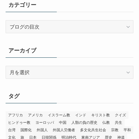
カテゴリー
カ
テ
ゴ
リ
アーカイブ
ー
ア
ー
カ
イ
タグ
ブ
アフリカ
アメリカ
イスラーム教
インド
キリスト教
クイズ
ヒンドゥー教
ヨーロッパ
中国
人類の負の歴史
仏教
共生
台湾
国際化
外国人
外国人労働者
多文化共生社会
宗教
平和
文化
旅
日本
日韓関係
明治時代
東南アジア
歴史
神道