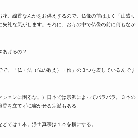
お花、線香なんかをお供えするので、仏像の前はよく「山盛り
に失礼な気がします。それに、お寺の中で仏像の前に何もなか
本あげるの？
でで、「仏・法（仏の教え）・僧」の３つを表しているんです
クションに困るな。）日本では宗派によってバラバラ。３本の
線香を立てずに寝かせる宗派もある。
などでは１本。浄土真宗は１本を横にする。