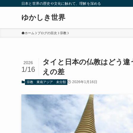
日本と世界の歴史や文化に触れて、理解を深める
ゆかしき世界
ホーム
ブログの目次
宗教
タイと日本の仏教はどう違
2026
1/16
えの差
2026年1月16日
宗教
東南アジア
未分類