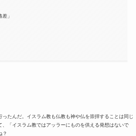
格差」
行ったんだ。イスラム教も仏教も神や仏を崇拝することは同じ
て、「イスラム教ではアッラーにものを供える発想はないで
ね？