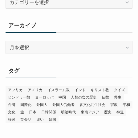
テ
ゴ
リ
アーカイブ
ー
ア
ー
カ
イ
タグ
ブ
アフリカ
アメリカ
イスラーム教
インド
キリスト教
クイズ
ヒンドゥー教
ヨーロッパ
中国
人類の負の歴史
仏教
共生
台湾
国際化
外国人
外国人労働者
多文化共生社会
宗教
平和
文化
旅
日本
日韓関係
明治時代
東南アジア
歴史
神道
移民
英会話
違い
韓国