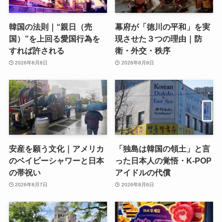
韓国の法則｜“親日（売
幕府が「徳川の平和」を実
国）”を上回る愛国行為を
現させた３つの理由｜防
すれば許される
衛・外交・秩序
2026年8月8日
2026年8月8日
安産を願う文化｜アメリカ
「独島は韓国の領土」と言
のベイビーシャワーと日本
った日本人の覚悟・K-POP
の帯祝い
アイドルの代償
2026年8月7日
2026年8月6日