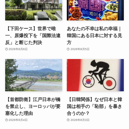
【下田ケース】世界で唯
あなたの不幸は私の幸福｜
一、原爆投下を「国際法違
韓国にある日本に対する見
反」と断じた判決
方
2026年8月6日
2026年8月5日
【首都防衛】江戸日本が橋
【日韓関係】なぜ日本と韓
を禁止し、ヨーロッパが要
国は相手の「恥部」を暴き
塞化した理由
合うのか？
2026年8月4日
2026年8月3日