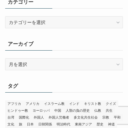
カテゴリー
カ
テ
ゴ
リ
アーカイブ
ー
ア
ー
カ
イ
タグ
ブ
アフリカ
アメリカ
イスラーム教
インド
キリスト教
クイズ
ヒンドゥー教
ヨーロッパ
中国
人類の負の歴史
仏教
共生
台湾
国際化
外国人
外国人労働者
多文化共生社会
宗教
平和
文化
旅
日本
日韓関係
明治時代
東南アジア
歴史
神道