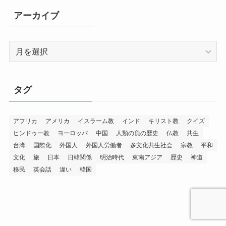
リ
アーカイブ
ー
ア
ー
カ
イ
タグ
ブ
アフリカ
アメリカ
イスラーム教
インド
キリスト教
クイズ
ヒンドゥー教
ヨーロッパ
中国
人類の負の歴史
仏教
共生
台湾
国際化
外国人
外国人労働者
多文化共生社会
宗教
平和
文化
旅
日本
日韓関係
明治時代
東南アジア
歴史
神道
移民
英会話
違い
韓国