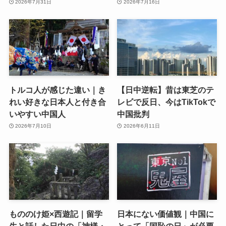
2026年7月31日
2026年7月16日
トルコ人が感じた違い｜き
【日中逆転】昔は東芝のテ
れい好きな日本人と付き合
レビで反日、今はTikTokで
いやすい中国人
中国批判
2026年7月10日
2026年6月11日
もののけ姫×西遊記｜留学
日本にない価値観｜中国に
生と話した日中の「神様・
とって「国恥の日」が必要