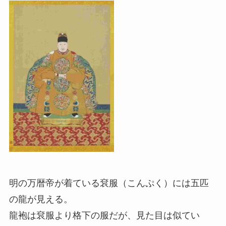
明の万暦帝が着ている袞服（こんぷく）には五匹
の龍が見える。
龍袍は袞服より格下の服だが、見た目は似てい