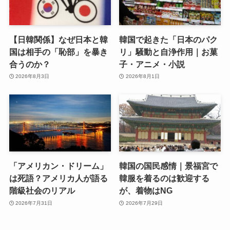
【日韓関係】なぜ日本と韓
韓国で起きた「日本のパク
国は相手の「恥部」を暴き
リ」騒動と自浄作用｜お菓
合うのか？
子・アニメ・小説
2026年8月3日
2026年8月1日
「アメリカン・ドリーム」
韓国の国民感情｜景福宮で
は死語？アメリカ人が語る
韓服を着るのは歓迎する
階級社会のリアル
が、着物はNG
2026年7月31日
2026年7月29日