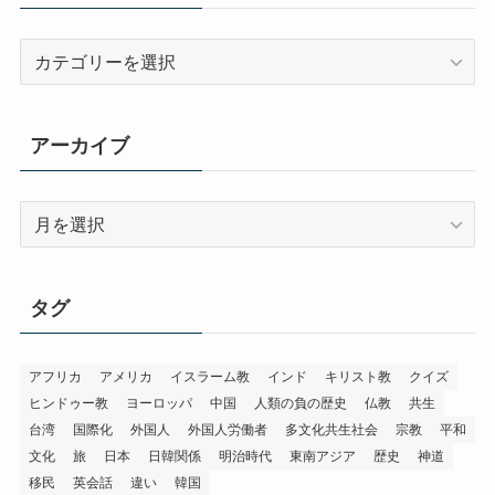
カ
テ
ゴ
リ
アーカイブ
ー
ア
ー
カ
イ
タグ
ブ
アフリカ
アメリカ
イスラーム教
インド
キリスト教
クイズ
ヒンドゥー教
ヨーロッパ
中国
人類の負の歴史
仏教
共生
台湾
国際化
外国人
外国人労働者
多文化共生社会
宗教
平和
文化
旅
日本
日韓関係
明治時代
東南アジア
歴史
神道
移民
英会話
違い
韓国