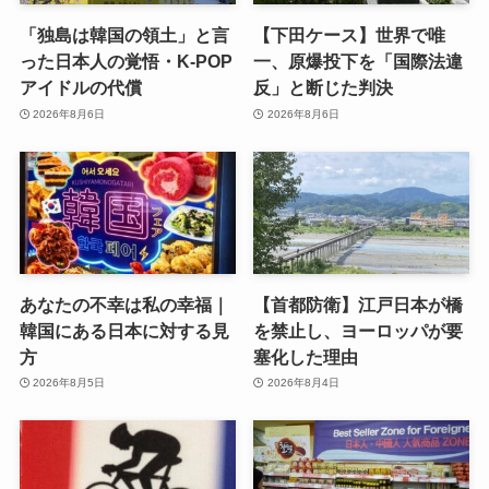
「独島は韓国の領土」と言
【下田ケース】世界で唯
った日本人の覚悟・K-POP
一、原爆投下を「国際法違
アイドルの代償
反」と断じた判決
2026年8月6日
2026年8月6日
あなたの不幸は私の幸福｜
【首都防衛】江戸日本が橋
韓国にある日本に対する見
を禁止し、ヨーロッパが要
方
塞化した理由
2026年8月5日
2026年8月4日