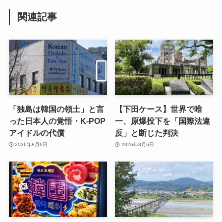
関連記事
「独島は韓国の領土」と言
【下田ケース】世界で唯
った日本人の覚悟・K-POP
一、原爆投下を「国際法違
アイドルの代償
反」と断じた判決
2026年8月6日
2026年8月6日