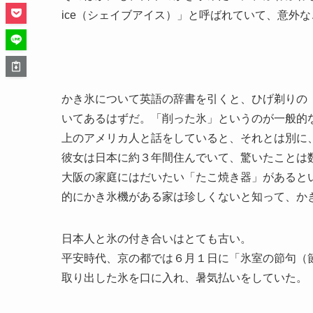
ice（シェイブアイス）」と呼ばれていて、意外
かき氷について英語の辞書を引くと、ひげ剃りの「sh
いてあるはずだ。「削った氷」というのが一般的
上のアメリカ人と話をしていると、それとは別に、「
彼女は日本に約３年間住んでいて、驚いたことは
大阪の家庭にはだいたい「たこ焼き器」があると
的にかき氷機がある家は珍しくないと知って、か
日本人と氷の付き合いはとても古い。
平安時代、京の都では６月１日に「氷室の節句（
取り出した氷を口に入れ、暑気払いをしていた。