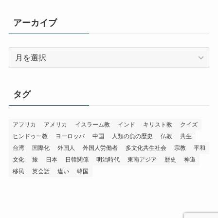
ゴ
リ
アーカイブ
ー
ア
ー
カ
イ
タグ
ブ
アフリカ
アメリカ
イスラーム教
インド
キリスト教
クイズ
ヒンドゥー教
ヨーロッパ
中国
人類の負の歴史
仏教
共生
台湾
国際化
外国人
外国人労働者
多文化共生社会
宗教
平和
文化
旅
日本
日韓関係
明治時代
東南アジア
歴史
神道
移民
英会話
違い
韓国