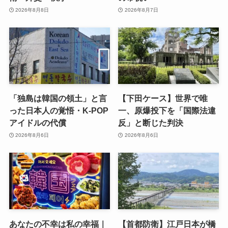
2026年8月8日
2026年8月7日
「独島は韓国の領土」と言
【下田ケース】世界で唯
った日本人の覚悟・K-POP
一、原爆投下を「国際法違
アイドルの代償
反」と断じた判決
2026年8月6日
2026年8月6日
あなたの不幸は私の幸福｜
【首都防衛】江戸日本が橋