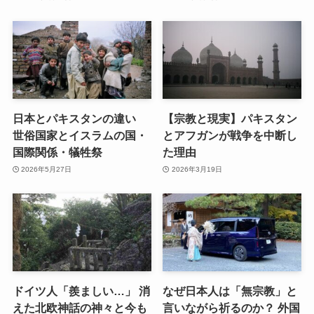
日本とパキスタンの違い
【宗教と現実】パキスタン
世俗国家とイスラムの国・
とアフガンが戦争を中断し
国際関係・犠牲祭
た理由
2026年5月27日
2026年3月19日
ドイツ人「羨ましい…」 消
なぜ日本人は「無宗教」と
えた北欧神話の神々と今も
言いながら祈るのか？ 外国