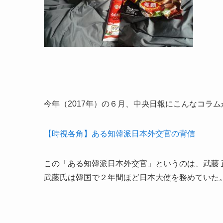
今年（2017年）の６
月、中央日報にこんなコラム
【時視各角】ある知韓派日本外交官の背信
この「ある知韓派日本外交官」というのは、武藤 
武藤氏は韓国で２年間ほど日本大使を務めていた