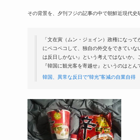
その背景を、夕刊フジの記事の中で朝鮮近現代史
「文在寅（ムン・ジェイン）政権になって
にペコペコして、独自の外交をできていな
は反日しかない』という考えではないか。
『韓国に観光客を寄越せ』というのはとん
韓国、異常な反日で“韓光”客減の自業自得