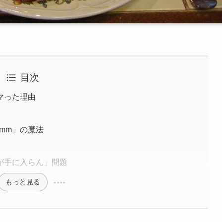
目次
マった理由
3mm」の魔法
が手に入らん」問題
もっと見る