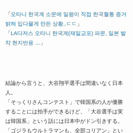
「
오타니 한국계 소문에 일왕이 직접 한국혈통 증거
밝혀 입다물게 만든 상황..ㄷㄷ
」
「
LA다저스 오타니 한국계(재일교포) 파문, 일본 발
칵 현지반응 …
」
結論から言うと、大谷翔平選手は間違いなく日本
人。
「そっくりさんコンテスト」で韓国系の人が優勝
することには拍手ができるけど、「大谷選手は実
は韓国系」という話には日本中がドン引きする。
「ゴジラもウルトラマンも、全部コリアン」とい