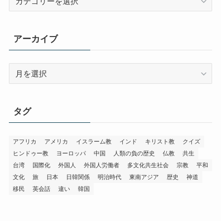
テ
ゴ
リ
アーカイブ
ー
ア
ー
カ
イ
タグ
ブ
アフリカ
アメリカ
イスラーム教
インド
キリスト教
クイズ
ヒンドゥー教
ヨーロッパ
中国
人類の負の歴史
仏教
共生
台湾
国際化
外国人
外国人労働者
多文化共生社会
宗教
平和
文化
旅
日本
日韓関係
明治時代
東南アジア
歴史
神道
移民
英会話
違い
韓国