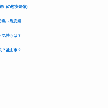
釜山の慰安婦像)
竹島→慰安婦
・気持ちは？
民？釜山市？