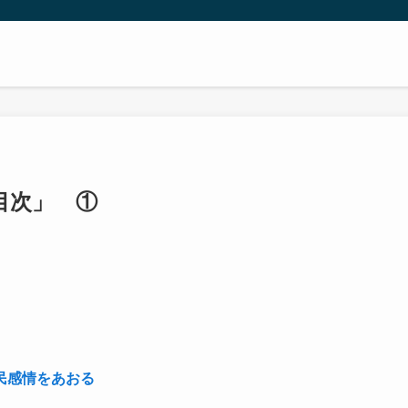
目次」 ①
民感情をあおる