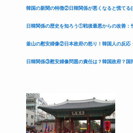
韓国の新聞の特徴②日韓関係が悪くなると慌てる(
日韓関係の歴史を知ろう①戦後最悪からの改善：
釜山の慰安婦像②日本政府の怒り！韓国人の反応
日韓関係③慰安婦像問題の責任は？韓国政府？国