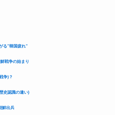
がる”韓国疲れ”
朝鮮戦争の始まり
戦争)？
歴史認識の違い)
朝鮮出兵