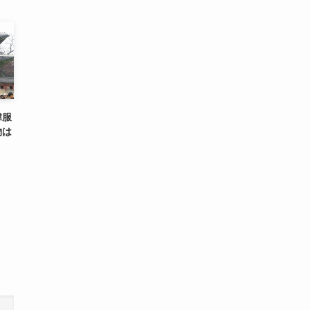
韓服
物は