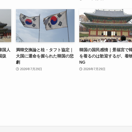
韓国人
満韓交換論と桂・タフト協定｜
韓国の国民感情｜景福宮で
国扱
大国に運命を握られた韓国の悲
を着るのは歓迎するが、着
劇
NG
2026年7月29日
2026年7月29日