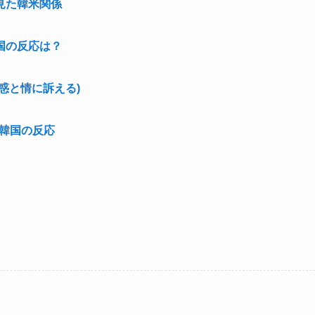
見た韓米関係
国の反応は？
惑と情に訴える)
韓国の反応