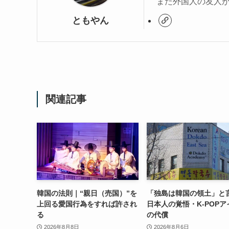
また外国人の友人
ともやん
関連記事
韓国の法則｜“親日（売国）”を
「独島は韓国の領土」と
上回る愛国行為をすれば許され
日本人の覚悟・K-POPア
る
の代償
2026年8月8日
2026年8月6日